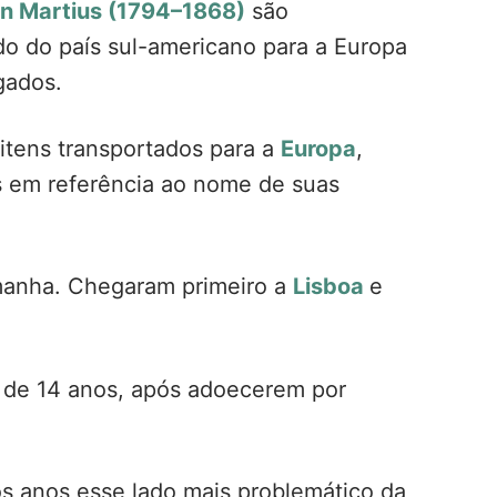
von Martius (1794–1868)
são
do do país sul-americano para a Europa
gados.
itens transportados para a
Europa
,
s em referência ao nome de suas
emanha. Chegaram primeiro a
Lisboa
e
 de 14 anos, após adoecerem por
os anos esse lado mais problemático da