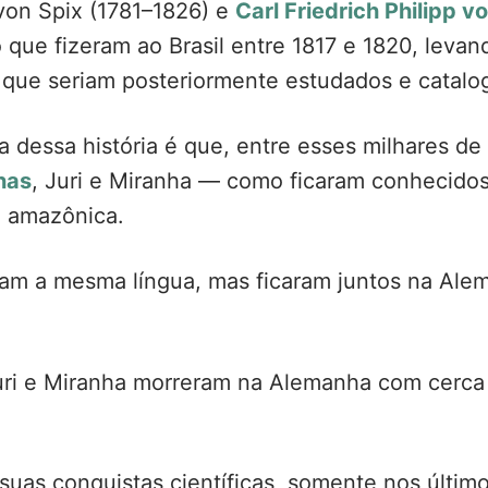
von Spix (1781–1826) e
Carl Friedrich Philipp 
ue fizeram ao Brasil entre 1817 e 1820, levan
s que seriam posteriormente estudados e catalo
dessa história é que, entre esses milhares de 
nas
, Juri e Miranha — como ficaram conhecido
o amazônica.
avam a mesma língua, mas ficaram juntos na Al
Juri e Miranha morreram na Alemanha com cerca
suas conquistas científicas, somente nos últim