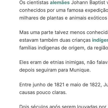
Os cientistas
alemães
Johann Baptist 
conhecidos por uma famosa expedição q
milhares de plantas e animais exótico
Mas uma parte talvez menos conhecida 
estavam também duas crianças
indíge
famílias indígenas de origem, da regiã
Eles eram de etnias inimigas, não fal
depois seguiram para Munique.
Entre junho de 1821 e maio de 1822, 
causas pouco claras.
Dois séculos após serem louvadas por 