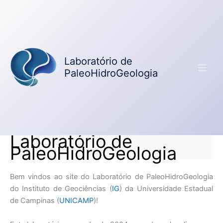
Ir
para
o
conteúdo
Laboratório de
PaleoHidroGeologia
Laboratório de
PaleoHidroGeologia
Bem vindos ao site do Laboratório de PaleoHidroGeologia
do Instituto de Geociências (
IG
) da Universidade Estadual
de Campinas (
UNICAMP
)!