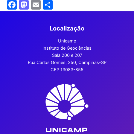
F
M
E
S
a
a
m
h
c
st
ai
ar
Localização
e
o
l
e
b
d
Unicamp
Instituto de Geociências
o
o
Sala 200 e 207
o
n
Rua Carlos Gomes, 250, Campinas-SP
k
CEP 13083-855