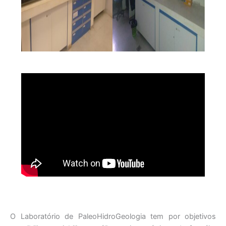
O Laboratório de PaleoHidroGeologia tem por objetivos