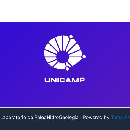
Laboratório de PaleoHidroGeologia | Powered by
Tema As