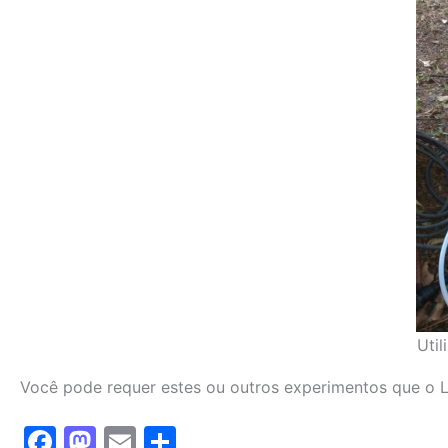
Uti
Você pode requer estes ou outros experimentos que o 
F
M
E
S