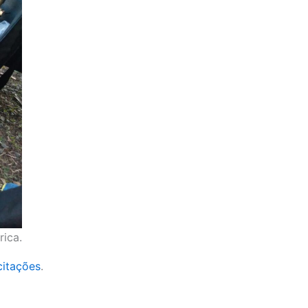
ica.
citações
.