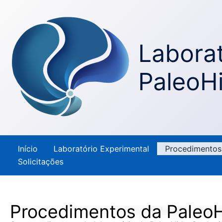
Ir
para
o
Laborat
conteúdo
PaleoH
Início
Laboratório Experimental
Procedimentos
Solicitações
Procedimentos da PaleoH