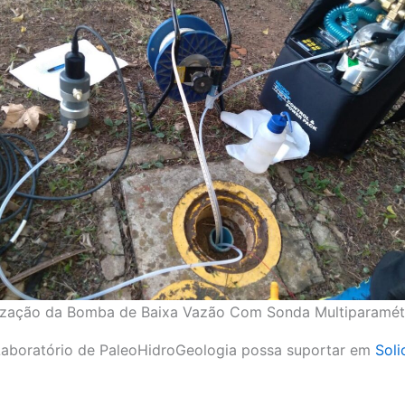
lização da Bomba de Baixa Vazão Com Sonda Multiparamétr
Laboratório de PaleoHidroGeologia possa suportar em
Soli