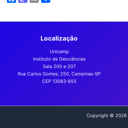
a
a
m
h
c
st
ai
ar
e
o
l
e
b
d
Localização
o
o
o
n
Unicamp
Instituto de Geociências
k
Sala 200 e 207
Rua Carlos Gomes, 250, Campinas-SP
CEP 13083-855
Copyright © 2026 