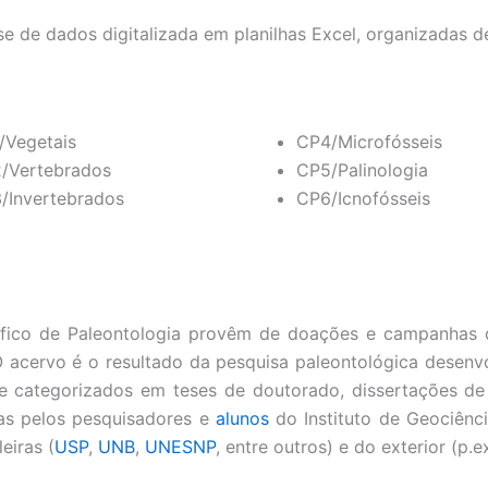
e de dados digitalizada em planilhas Excel, organizadas d
/Vegetais
CP4/Microfósseis
/Vertebrados
CP5/Palinologia
/Invertebrados
CP6/Icnofósseis
fico de Paleontologia provêm de doações e campanhas de 
O acervo é o resultado da pesquisa paleontológica desenv
 e categorizados em teses de doutorado, dissertações de 
das pelos pesquisadores e
alunos
do Instituto de Geociênc
eiras (
USP
,
UNB
,
UNESNP
, entre outros) e do exterior (p.e