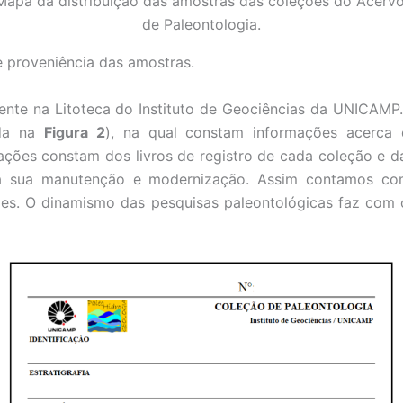
Mapa da distribuição das amostras das coleções do Acervo
de Paleontologia.
e proveniência das amostras.
mente na Litoteca do Instituto de Geociências da UNICAMP
ada na
Figura 2
), na qual constam informações acerca 
ações constam dos livros de registro de cada coleção e da
a a sua manutenção e modernização. Assim contamos com
es. O dinamismo das pesquisas paleontológicas faz com o