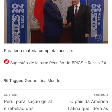
Para ler a materia completa, acesse:
Sugestão de leitura: Reunião do BRICS – Russia 24
Tagged
Geopolítica
,
Mundo
Navegação
ANTERIOR
PRÓXIMO
de
Post
Próximo
Peru: paralisação geral
O país da América
Post
anterior:
post:
e rebelião dos
Latina que lidera as