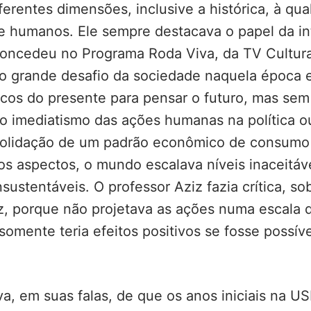
erentes dimensões, inclusive a histórica, à qua
e humanos. Ele sempre destacava o papel da in
concedeu no Programa Roda Viva, da TV Cultura
o grande desafio da sociedade naquela época er
icos do presente para pensar o futuro, mas sem 
o imediatismo das ações humanas na política 
solidação de um padrão econômico de consumo 
s aspectos, o mundo escalava níveis inaceitáv
nsustentáveis. O professor Aziz fazia crítica, s
caz, porque não projetava as ações numa escala 
omente teria efeitos positivos se fosse possív
a, em suas falas, de que os anos iniciais na U