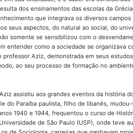
resulta dos ensinamentos das escolas da Grécia 
nhecimento que integrava os diversos campos 
os seus aspectos, do natural ao social, do univer
 não somente se sensibilizou com o desvendamen
m entender como a sociedade se organizava co
do professor Aziz, demonstrada em seus estudo
do, ao seu processo de formação no ambiente f
 Aziz assistiu aos grandes eventos da história d
le do Paraíba paulista, filho de libanês, mudo
s anos 1940 e 1944, frequentou o curso de Histó
da Universidade de São Paulo (USP), onde teve 
os de Sociologia, carreiras que ganhavam proj