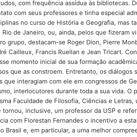
udos, com frequência assídua às bibliotecas. 
ato com seus professores e tinha especial adm
sciplinas no curso de História e Geografia, mas
, Rio de Janeiro, ou, ainda, pelos que fizeram v
eiro grupo, destacam-se Roger Dion, Pierre Mo
é Cailleux, Francis Ruellan e Jean Tricart. Con
sse momento inicial de sua formação acadêmica
ssos que as constroem. Entretanto, os diálogos
as que interagiam com ele em congressos de Ge
mo, interlocutores durante toda a sua vida. O 
sma Faculdade de Filosofia, Ciências e Letras, 
 tornou, inclusive, um professor da USP e refe
ência com Florestan Fernandes o incentivo a es
 Brasil e, em particular, a uma melhor compree