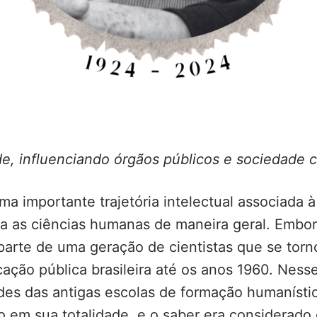
e, influenciando órgãos públicos e sociedade c
a importante trajetória intelectual associada à
ra as ciências humanas de maneira geral. Embo
 parte de uma geração de cientistas que se tor
ucação pública brasileira até os anos 1960. Ness
s das antigas escolas de formação humanística
m sua totalidade, e o saber era considerado co