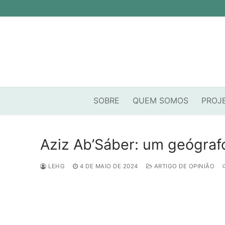
Pular
para
o
conteúdo
SOBRE
QUEM SOMOS
PROJ
Aziz Ab’Sáber: um geógraf
LEHG
4 DE MAIO DE 2024
ARTIGO DE OPINIÃO