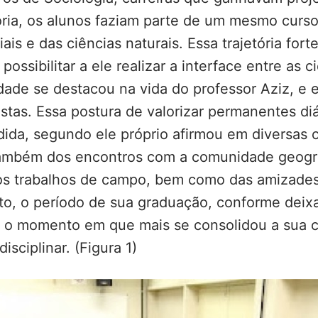
ria, os alunos faziam parte de um mesmo curso,
ais e das ciências naturais. Essa trajetória fort
ossibilitar a ele realizar a interface entre as 
idade se destacou na vida do professor Aziz, e 
vistas. Essa postura de valorizar permanentes d
da, segundo ele próprio afirmou em diversas 
também dos encontros com a comunidade geográf
s trabalhos de campo, bem como das amizades 
nto, o período de sua graduação, conforme dei
foi o momento em que mais se consolidou a sua c
sciplinar. (Figura 1)