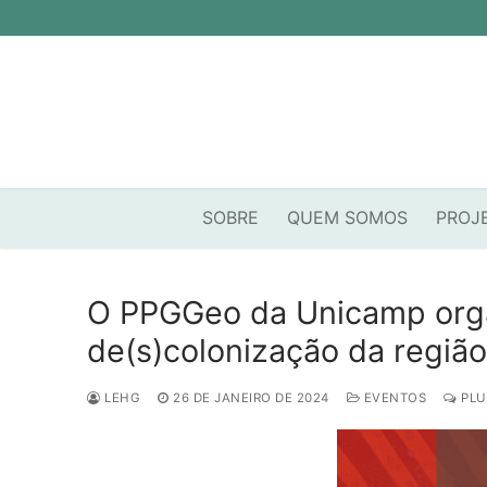
Pular
para
o
conteúdo
SOBRE
QUEM SOMOS
PROJ
O PPGGeo da Unicamp orga
de(s)colonização da regiã
LEHG
26 DE JANEIRO DE 2024
EVENTOS
PLU