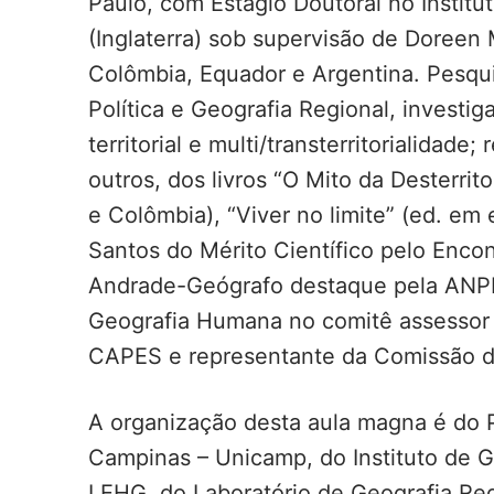
Paulo, com Estágio Doutoral no Institu
(Inglaterra) sob supervisão de Doreen 
Colômbia, Equador e Argentina. Pesqui
Política e Geografia Regional, investig
territorial e multi/transterritorialidad
outros, dos livros “O Mito da Desterri
e Colômbia), “Viver no limite” (ed. em 
Santos do Mérito Científico pelo Enco
Andrade-Geógrafo destaque pela ANPEG
Geografia Humana no comitê assessor
CAPES e representante da Comissão de 
A organização desta aula magna é do
Campinas – Unicamp, do Instituto de G
LEHG, do Laboratório de Geografia Re