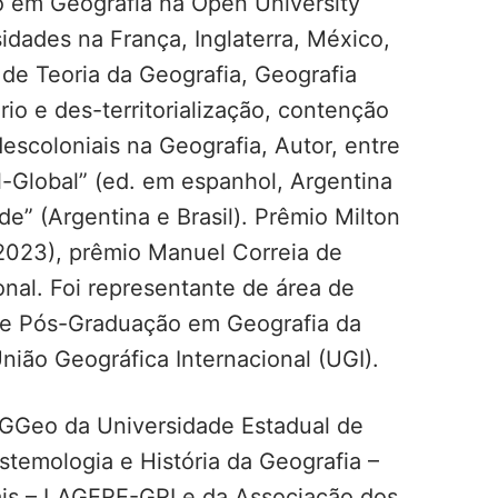
do em Geografia na Open University
idades na França, Inglaterra, México,
de Teoria da Geografia, Geografia
rio e des-territorialização, contenção
 descoloniais na Geografia, Autor, entre
al-Global” (ed. em espanhol, Argentina
de” (Argentina e Brasil). Prêmio Milton
(2023), prêmio Manuel Correia de
al. Foi representante de área de
de Pós-Graduação em Geografia da
ião Geográfica Internacional (UGI).
GGeo da Universidade Estadual de
stemologia e História da Geografia –
ais – LAGERE-GRI e da Associação dos