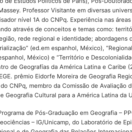
to de Estudos Políticos de Paris), Pós-Doutora
Massey. Professor Visitante em diversas univers
sador nível 1A do CNPq. Experiência nas áreas 
ando através de conceitos e temas como: territó
e; região, rede regional e identidade; abordagens
torialização” (ed.em espanhol, México), “Region
espanhol, México) e “Território e Descolonialida
ntro de Geografías da América Latina e Caribe 
E. prêmio Eidorfe Moreira de Geografia Region
 do CNPq, membro da Comissão de Avaliação 
Geografia Cultural para a América Latina da Un
 Programa de Pós-Graduação em Geografia – PP
eociências – IG/Unicamp, do Laboratório de Epi
gional e de Geografia das Relações Internacion