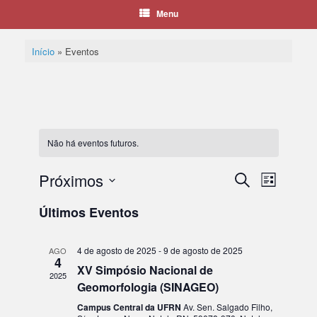
Menu
Início
»
Eventos
Não há eventos futuros.
Próximos
Pesquisa
Navegação
Procurar
Lista
e
do
eventos
Selecione
navegação
visual
Últimos Eventos
a
de
Evento
data.
visuais
de
4 de agosto de 2025
-
9 de agosto de 2025
AGO
Eventos
4
XV Simpósio Nacional de
2025
Geomorfologia (SINAGEO)
Campus Central da UFRN
Av. Sen. Salgado Filho,