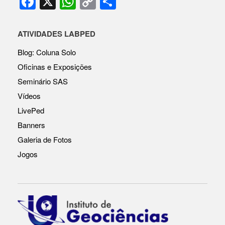
F
X
W
C
S
a
h
o
h
c
at
p
ar
ATIVIDADES LABPED
e
s
y
e
Blog: Coluna Solo
b
A
Li
Oficinas e Exposições
o
p
n
Seminário SAS
o
p
k
Vídeos
k
LivePed
Banners
Galeria de Fotos
Jogos