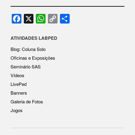
F
X
W
C
S
a
h
o
h
c
at
p
ar
ATIVIDADES LABPED
e
s
y
e
Blog: Coluna Solo
b
A
Li
Oficinas e Exposições
o
p
n
Seminário SAS
o
p
k
Vídeos
k
LivePed
Banners
Galeria de Fotos
Jogos