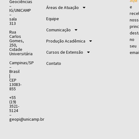
aqui
Geociências
–
e
Áreas de Atuação
IG/UNICAMP
rece
–
Equipe
sala
noss
313
princ
Comunicação
Rua
dest
Carlos
no
Gomes,
Produção Acadêmica
250,
seu
Cidade
Cursos de Extensão
email
Universitária
Campinas/SP
Contato
–
Brasil
|
CEP
13083-
855
+55
(19)
3521-
5124
–
geopi@unicamp.br