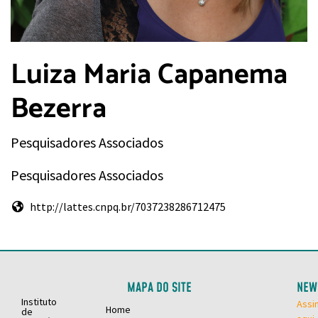
Luiza Maria Capanema
Bezerra
Pesquisadores Associados
Pesquisadores Associados
http://lattes.cnpq.br/7037238286712475
MAPA DO SITE
NEW
Instituto
Assi
Home
de