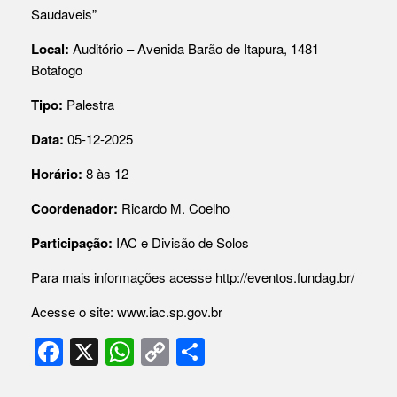
Saudaveis”
Local:
Auditório – Avenida Barão de Itapura, 1481
Botafogo
Tipo:
Palestra
Data:
05-12-2025
Horário:
8 às 12
Coordenador:
Ricardo M. Coelho
Participação:
IAC e Divisão de Solos
Para mais informações acesse
http://eventos.fundag.br/
Acesse o site:
www.iac.sp.gov.br
F
X
W
C
S
a
h
o
h