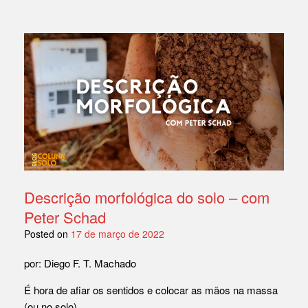
c
at
p
ar
e
s
y
e
b
A
Li
o
p
n
o
p
k
k
Descrição morfológica do solo – com
Peter Schad
Posted on
17 de março de 2022
por: Diego F. T. Machado
É hora de afiar os sentidos e colocar as mãos na massa
(ou no solo)