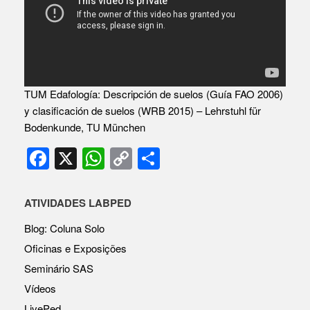
TUM Edafología: Descripción de suelos (Guía FAO 2006)
y clasificación de suelos (WRB 2015) –
Lehrstuhl für
Bodenkunde, TU München
F
X
W
C
S
a
h
o
h
c
at
p
ar
ATIVIDADES LABPED
e
s
y
e
Blog: Coluna Solo
b
A
Li
Oficinas e Exposições
o
p
n
Seminário SAS
o
p
k
Vídeos
LivePed