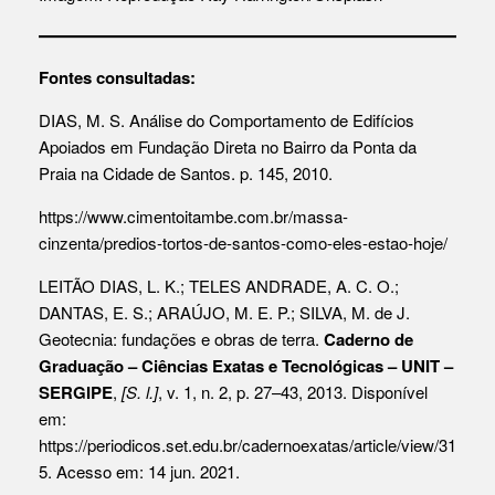
Fontes consultadas:
DIAS, M. S. Análise do Comportamento de Edifícios
Apoiados em Fundação Direta no Bairro da Ponta da
Praia na Cidade de Santos. p. 145, 2010.
https://www.cimentoitambe.com.br/massa-
cinzenta/predios-tortos-de-santos-como-eles-estao-hoje/
LEITÃO DIAS, L. K.; TELES ANDRADE, A. C. O.;
DANTAS, E. S.; ARAÚJO, M. E. P.; SILVA, M. de J.
Geotecnia: fundações e obras de terra.
Caderno de
Graduação – Ciências Exatas e Tecnológicas – UNIT –
SERGIPE
,
[S. l.]
, v. 1, n. 2, p. 27–43, 2013. Disponível
em:
https://periodicos.set.edu.br/cadernoexatas/article/view/31
5
. Acesso em: 14 jun. 2021.