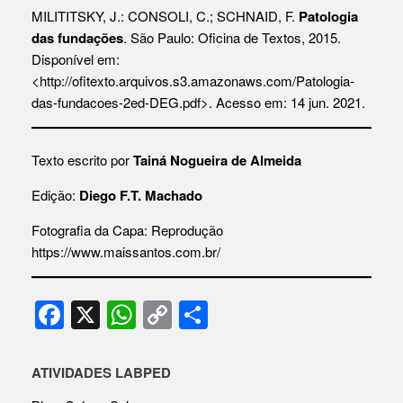
MILITITSKY, J.: CONSOLI, C.; SCHNAID, F.
Patologia
das fundações
. São Paulo: Oficina de Textos, 2015.
Disponível em:
<
http://ofitexto.arquivos.s3.amazonaws.com/Patologia-
das-fundacoes-2ed-DEG.pdf
>. Acesso em: 14 jun. 2021.
Texto escrito por
Tainá Nogueira de Almeida
Edição:
Diego F.T. Machado
Fotografia da Capa: Reprodução
https://www.maissantos.com.br/
F
X
W
C
S
a
h
o
h
c
at
p
ar
ATIVIDADES LABPED
e
s
y
e