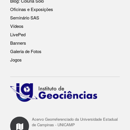
Blog: Coluna Solo
b
A
Li
Oficinas e Exposições
o
p
n
Seminário SAS
o
p
k
Vídeos
k
LivePed
Banners
Galeria de Fotos
Jogos
Acervo Georreferenciado da Universidade Estadual
de Campinas - UNICAMP