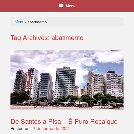
Menu
Início
»
abatimento
Tag Archives:
abatimento
De Santos a Pisa – É Puro Recalque
Posted on
17 de junho de 2021