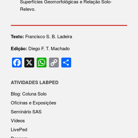
Superfícies Geomorfológicas e Relação Solo-
Relevo.
Texto:
Francisco S. B. Ladeira
Edição:
Diego F. T. Machado
F
X
W
C
S
a
h
o
h
c
at
p
ar
ATIVIDADES LABPED
e
s
y
e
Blog: Coluna Solo
b
A
Li
Oficinas e Exposições
o
p
n
Seminário SAS
o
p
k
Vídeos
k
LivePed