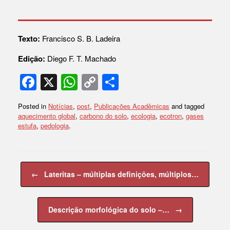
Texto:
Francisco S. B. Ladeira
Edição:
Diego F. T. Machado
F
X
W
C
S
a
h
o
h
Posted in
Notícias
,
post
,
Publicações Acadêmicas
and tagged
c
at
p
ar
aquecimento global
,
carbono do solo
,
ecologia
,
ecotron
,
gases
e
s
y
e
estufa
,
pedologia
.
b
A
Li
o
p
n
Post navigation
o
p
k
←
Lateritas – múltiplas definições, múltiplos…
k
Descrição morfológica do solo –…
→