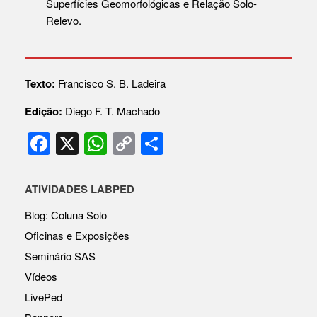
Superfícies Geomorfológicas e Relação Solo-
Relevo.
Texto:
Francisco S. B. Ladeira
Edição:
Diego F. T. Machado
F
X
W
C
S
a
h
o
h
c
at
p
ar
ATIVIDADES LABPED
e
s
y
e
Blog: Coluna Solo
b
A
Li
Oficinas e Exposições
o
p
n
Seminário SAS
o
p
k
Vídeos
k
LivePed