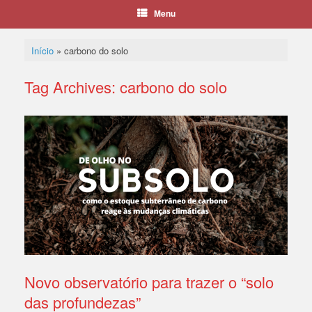
Menu
Início
»
carbono do solo
Tag Archives:
carbono do solo
Novo observatório para trazer o “solo
das profundezas”