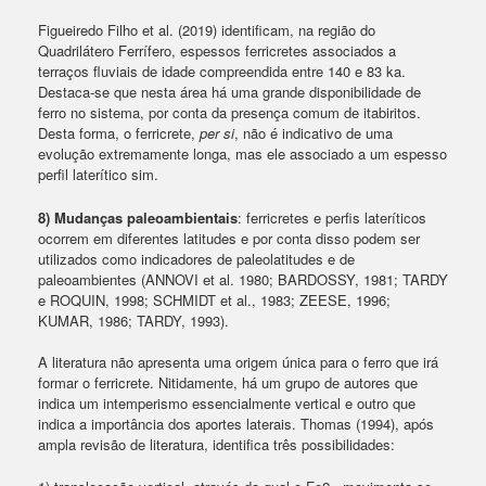
Figueiredo Filho et al. (2019) identificam, na região do
Quadrilátero Ferrífero, espessos ferricretes associados a
terraços fluviais de idade compreendida entre 140 e 83 ka.
Destaca-se que nesta área há uma grande disponibilidade de
ferro no sistema, por conta da presença comum de itabiritos.
Desta forma, o ferricrete,
per si
, não é indicativo de uma
evolução extremamente longa, mas ele associado a um espesso
perfil laterítico sim.
8) Mudanças paleoambientais
: ferricretes e perfis lateríticos
ocorrem em diferentes latitudes e por conta disso podem ser
utilizados como indicadores de paleolatitudes e de
paleoambientes (ANNOVI et al. 1980; BARDOSSY, 1981; TARDY
e ROQUIN, 1998; SCHMIDT et al., 1983; ZEESE, 1996;
KUMAR, 1986; TARDY, 1993).
A literatura não apresenta uma origem única para o ferro que irá
formar o ferricrete. Nitidamente, há um grupo de autores que
indica um intemperismo essencialmente vertical e outro que
indica a importância dos aportes laterais. Thomas (1994), após
ampla revisão de literatura, identifica três possibilidades: