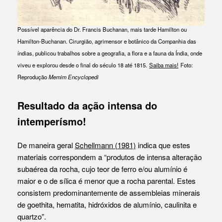
Possível aparência do Dr. Francis Buchanan, mais tarde Hamilton ou
Hamilton-Buchanan. Cirurgião, agrimensor e botânico da Companhia das
índias, publicou trabalhos sobre a geografia, a flora e a fauna da Índia, onde
viveu e explorou desde o final do século 18 até 1815.
Saiba mais!
Foto:
Reprodução
Memim Encyclopedi
Resultado da ação intensa do
intemperísmo!
De maneira geral
Schellmann (1981)
indica que estes
materiais correspondem a “produtos de intensa alteração
subaérea da rocha, cujo teor de ferro e/ou alumínio é
maior e o de sílica é menor que a rocha parental. Estes
consistem predominantemente de assembleias minerais
de goethita, hematita, hidróxidos de alumínio, caulinita e
quartzo”.