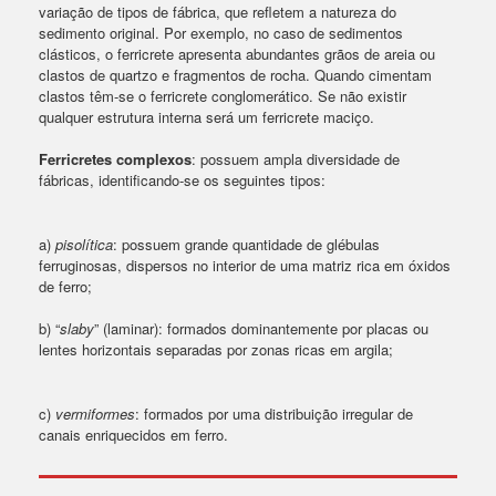
variação de tipos de fábrica, que refletem a natureza do
sedimento original. Por exemplo, no caso de sedimentos
clásticos, o ferricrete apresenta abundantes grãos de areia ou
clastos de quartzo e fragmentos de rocha. Quando cimentam
clastos têm-se o ferricrete conglomerático. Se não existir
qualquer estrutura interna será um ferricrete maciço.
Ferricretes complexos
: possuem ampla diversidade de
fábricas, identificando-se os seguintes tipos:
a)
pisolítica
: possuem grande quantidade de glébulas
ferruginosas, dispersos no interior de uma matriz rica em óxidos
de ferro;
b) “
slaby
” (laminar): formados dominantemente por placas ou
lentes horizontais separadas por zonas ricas em argila;
c)
vermiformes
: formados por uma distribuição irregular de
canais enriquecidos em ferro.