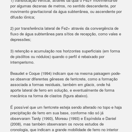
1) translocação vertical, através da qual o Fe2+ movimenta-se
por algumas dezenas de metros, no sentido descendente, por
movimento gravitacional da água subterrânea, ou ascendente por
difusão iônica;
2) por transferência lateral de Fe2+ através da convergência de
fluxo de água subterrânea para sítios de recepção, como vales e
depressões;
3) retenção e acumulação nos horizontes superficiais (em forma
de pisólitos ou nódulos) quando o perfil é rebaixado por
intemperismo.
Beaudet e Coque (1994) indicam que na mesma paisagem pode-
se observar diferentes gêneses de ferricrete, como a formação
associada a formas residuais, também em
glacis
, onde há
aporte lateral de ferro em solução, e eventualmente de forma
mecânica na forma de clastos (figura abaixo).
É possível que um ferricrete esteja sendo alterado no topo e haja
precipitação de ferro em sua base, conforme não só já
observaram Tardy (1993), Moreau (1993) e Espíndola e Daniel
(2008), mas também observaram os novos estudos de
cronologia, que indicam a grande mobilidade de ferro no interior