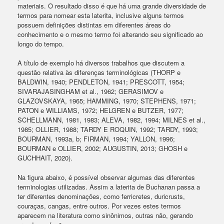
materiais. O resultado disso é que há uma grande diversidade de
termos para nomear esta laterita, inclusive alguns termos
possuem definições distintas em diferentes áreas do
conhecimento e o mesmo termo foi alterando seu significado ao
longo do tempo.
A título de exemplo há diversos trabalhos que discutem a
questão relativa às diferenças terminológicas (THORP e
BALDWIN, 1940; PENDLETON, 1941; PRESCOTT, 1954;
SIVARAJASINGHAM et al., 1962; GERASIMOV e
GLAZOVSKAYA, 1965; HAMMING, 1970; STEPHENS, 1971;
PATON e WILLIAMS, 1972; HELGREN e BUTZER, 1977;
SCHELLMANN, 1981, 1983; ALEVA, 1982, 1994; MILNES et al.,
1985; OLLIER, 1988; TARDY E ROQUIN, 1992; TARDY, 1993;
BOURMAN, 1993a, b; FIRMAN, 1994; YALLON, 1996;
BOURMAN e OLLIER, 2002; AUGUSTIN, 2013; GHOSH e
GUCHHAIT, 2020).
Na figura abaixo, é possível observar algumas das diferentes
terminologias utilizadas. Assim a laterita de Buchanan passa a
ter diferentes denominações, como ferricretes, duricrusts,
couraças, cangas, entre outros. Por vezes estes termos
aparecem na literatura como sinônimos, outras não, gerando