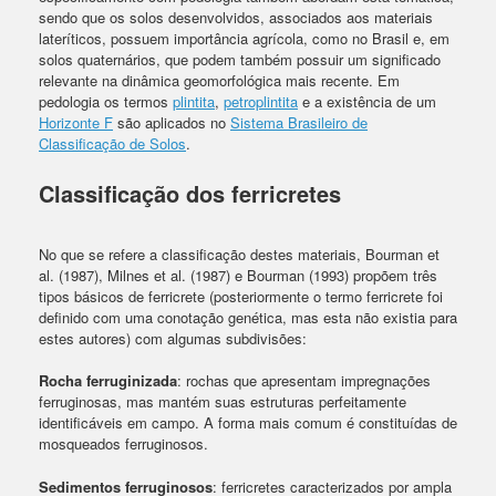
sendo que os solos desenvolvidos, associados aos materiais
lateríticos, possuem importância agrícola, como no Brasil e, em
solos quaternários, que podem também possuir um significado
relevante na dinâmica geomorfológica mais recente. Em
pedologia os termos
plintita
,
petroplintita
e a existência de um
Horizonte F
são aplicados no
Sistema Brasileiro de
Classificação de Solos
.
Classificação dos ferricretes
No que se refere a classificação destes materiais, Bourman et
al. (1987), Milnes et al. (1987) e Bourman (1993) propõem três
tipos básicos de ferricrete (posteriormente o termo ferricrete foi
definido com uma conotação genética, mas esta não existia para
estes autores) com algumas subdivisões:
Rocha ferruginizada
: rochas que apresentam impregnações
ferruginosas, mas mantém suas estruturas perfeitamente
identificáveis em campo. A forma mais comum é constituídas de
mosqueados ferruginosos.
Sedimentos ferruginosos
: ferricretes caracterizados por ampla