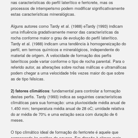
nas características do perfil laterítico e ferricrete, mas os
processos de intemperismo podem modificar significativamente
estas características mineralógicas.
Alguns autores como Tardy et al. (1988) eTardy (1993) indicam
uma influência gradativamente menor das características da
rocha conforme maior o grau de evolução do perfil laterítico.
Tardy et al. (1988) indicam uma tendência à homogeneização do
perfil, em termos químicos e mineralógicos, independente do
material de origem. A velocidade de formação dos perfis
lateríticos pode variar conforme o tipo de rocha parental. Para o
referido autor, as alterações sobre rochas máficas e ultramáficas
podem chegar a uma velocidade três vezes maior do que sobre
as de tipo félsicas.
2) fatores climáticos
: fundamental para controlar a formação
destes perfis. Tardy (1993) indica as seguintes características
climáticas para sua formação: uma pluviosidade média anual de
1.450 mm; temperatura média anual de 28 oC; umidade relativa
do ar média de 70% e uma estação seca com duração de 6
meses.
O tipo climático ideal de formação do ferricrete é aquele que
corresponde às regiões de savana. Em direção à climas mais