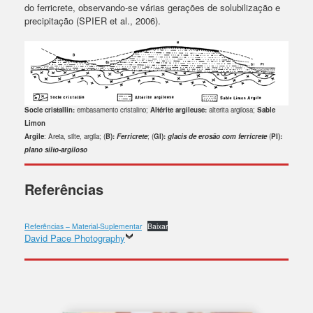
do ferricrete, observando-se várias gerações de solubilização e
precipitação (SPIER et al., 2006).
Socle cristallin:
embasamento cristalino;
Altérite argileuse:
alterita argilosa;
Sable
Limon
Argile
: Areia, silte, argila; (
B):
Ferricrete
; (
Gl):
glacis
de erosão com ferricrete
(
PI):
plano silto-argiloso
Referências
Referências – Material-Suplementar
Baixar
David Pace Photography