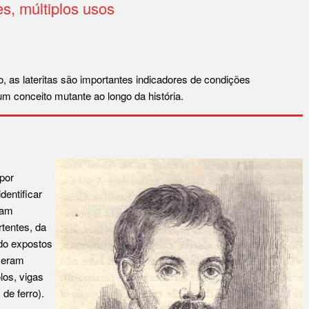
es, múltiplos usos
, as lateritas são importantes indicadores de condições
um conceito mutante ao longo da história.
 por
entificar
ram
rtentes, da
ndo expostos
 eram
los, vigas
 de ferro).