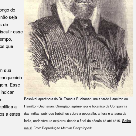
longo do
não seja
s de
iscutir esse
tempo,
gos que
em sua
 enriquecido
igem. Esse
indicar
e
Possível aparência do Dr. Francis Buchanan, mais tarde Hamilton ou
plifica a
Hamilton-Buchanan. Cirurgião, agrimensor e botânico da Companhia
os a estes
das índias, publicou trabalhos sobre a geografia, a flora e a fauna da
Índia, onde viveu e explorou desde o final do século 18 até 1815.
Saiba
mais!
Foto: Reprodução
Memim Encyclopedi