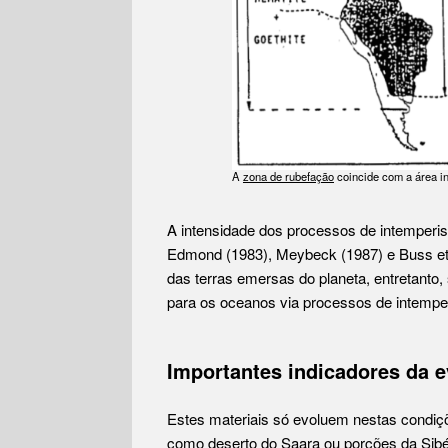
A
zona de rubefação
coincide com a área int
A intensidade dos processos de intemperism
Edmond (1983), Meybeck (1987) e Buss et 
das terras emersas do planeta, entretanto,
para os oceanos via processos de intempe
Importantes indicadores da 
Estes materiais só evoluem nestas condiçõ
como deserto do Saara ou porções da Sibéri