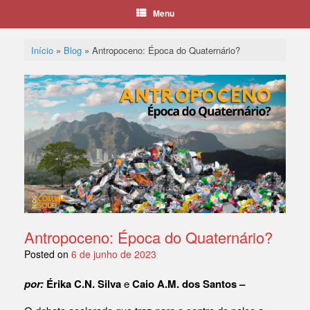
Menu
Início
»
Blog
»
Antropoceno: Época do Quaternário?
Antropoceno: Época do Quaternário?
Posted on
6 de junho de 2023
por:
Érika C.N. Silva
e
Caio A.M. dos Santos –