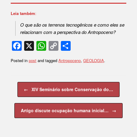
Leia também
:
O que são os terrenos tecnogênicos e como eles se
relacionam com a perspectiva do Antropoceno?
F
X
W
C
S
a
h
o
h
Posted in
post
and tagged
Antropoceno
,
GEOLOGIA
.
c
at
p
ar
e
s
y
e
b
A
Li
Post navigation
←
XIV Seminário sobre Conservação do…
o
p
n
o
p
k
Artigo discute ocupação humana inicial…
→
k