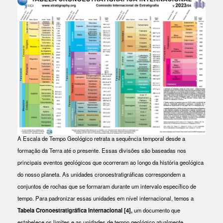
A Escala de Tempo Geológico retrata a sequência temporal desde a
formação da Terra até o presente. Essas divisões são baseadas nos
principais eventos geológicos que ocorreram ao longo da história geológica
do nosso planeta. As unidades cronoestratigráficas correspondem a
conjuntos de rochas que se formaram durante um intervalo específico de
tempo. Para padronizar essas unidades em nível internacional, temos a
Tabela Cronoestratigráfica Internacional
[4]
,
um documento que
estabelece os limites e as unidades de tempo geológico atualmente