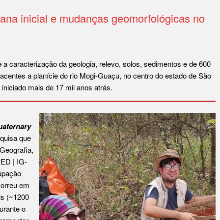
ana inicial e mudanças geomorfológicas no
 a caracterização da geologia, relevo, solos, sedimentos e de 600
jacentes a planície do rio Mogi-Guaçu, no centro do estado de São
iniciado mais de 17 mil anos atrás.
uaternary
squisa que
Geografia,
PED | IG-
upação
correu em
is (~1200
urante o