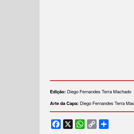
Edição:
Diego Fernandes Terra Machado
Arte da Capa:
Diego Fernandes Terra Ma
F
X
W
C
S
a
h
o
h