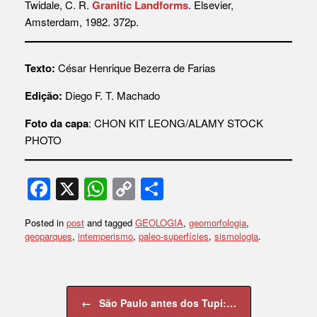
Twidale, C. R.
Granitic Landforms
. Elsevier,
Amsterdam, 1982. 372p.
Texto:
César Henrique Bezerra de Farias
Edição:
Diego F. T. Machado
Foto da capa
: CHON KIT LEONG/ALAMY STOCK
PHOTO
F
X
W
C
S
a
h
o
h
Posted in
post
and tagged
GEOLOGIA
,
geomorfologia
,
c
at
p
ar
geoparques
,
intemperismo
,
paleo-superfícies
,
sismologia
.
e
s
y
e
b
A
Li
Post navigation
o
p
n
←
São Paulo antes dos Tupi:…