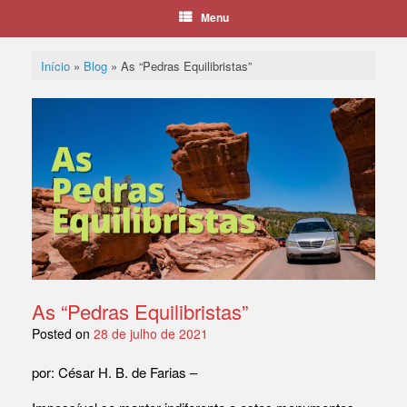
Menu
Início
»
Blog
»
As “Pedras Equilibristas”
As “Pedras Equilibristas”
Posted on
28 de julho de 2021
por: César H. B. de Farias –