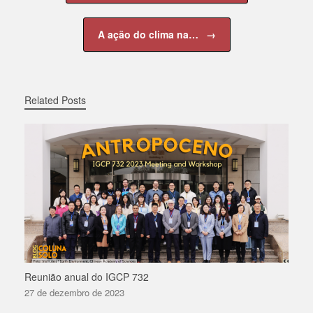
o
p
k
k
A ação do clima na…
→
Related Posts
Reunião anual do IGCP 732
27 de dezembro de 2023