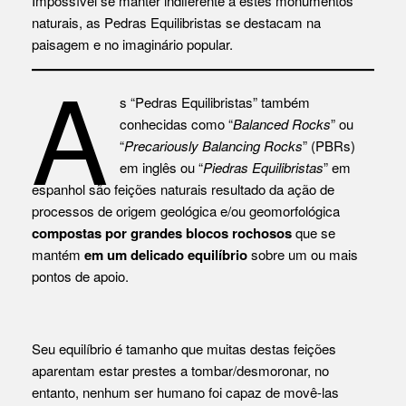
Impossível se manter indiferente a estes monumentos
naturais, as Pedras Equilibristas se destacam na
paisagem e no imaginário popular.
A
s “Pedras Equilibristas” também
conhecidas como “
Balanced Rocks
” ou
“
Precariously Balancing Rocks
” (PBRs)
em inglês ou “
Piedras Equilibristas
” em
espanhol são feições naturais resultado da ação de
processos de origem geológica e/ou geomorfológica
compostas por grandes blocos rochosos
que se
mantém
em um delicado equilíbrio
sobre um ou mais
pontos de apoio.
Seu equilíbrio é tamanho que muitas destas feições
aparentam estar prestes a tombar/desmoronar, no
entanto, nenhum ser humano foi capaz de movê-las