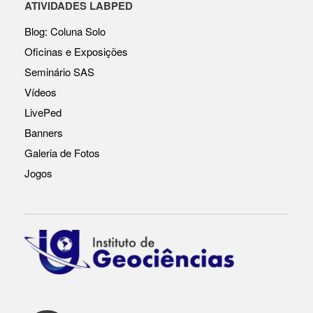
c
at
p
ar
ATIVIDADES LABPED
e
s
y
e
Blog: Coluna Solo
b
A
Li
Oficinas e Exposições
o
p
n
Seminário SAS
o
p
k
Vídeos
k
LivePed
Banners
Galeria de Fotos
Jogos