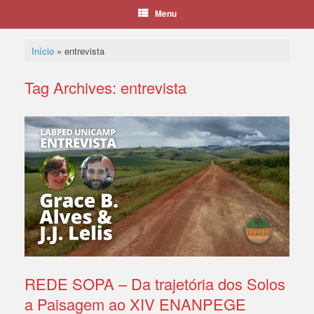
Menu
Início
»
entrevista
Tag Archives:
entrevista
REDE SOPA – Da trajetória dos Solos
a Paisagem ao XIV ENANPEGE