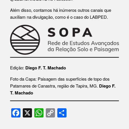
Além disso, contamos há inúmeros outros canais que
auxiliam na divulgação, como é o caso do LABPED.
Edição:
Diego F. T. Machado
Foto da Capa: Paisagem das superfícies de topo dos
Patamares de Canastra, região de Tapira, MG.
Diego F.
T. Machado
F
X
W
C
S
a
h
o
h