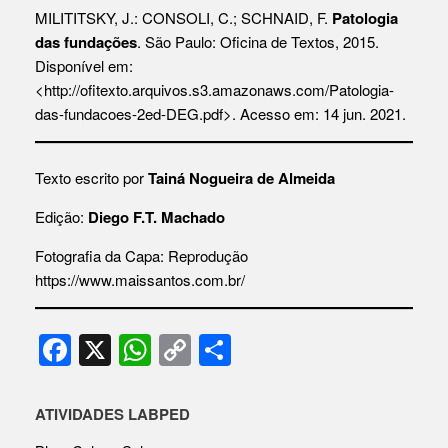
MILITITSKY, J.: CONSOLI, C.; SCHNAID, F.
Patologia
das fundações
. São Paulo: Oficina de Textos, 2015.
Disponível em:
<
http://ofitexto.arquivos.s3.amazonaws.com/Patologia-
das-fundacoes-2ed-DEG.pdf
>. Acesso em: 14 jun. 2021.
Texto escrito por
Tainá Nogueira de Almeida
Edição:
Diego F.T. Machado
Fotografia da Capa: Reprodução
https://www.maissantos.com.br/
F
X
W
C
S
a
h
o
h
c
at
p
ar
ATIVIDADES LABPED
e
s
y
e