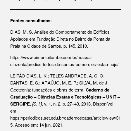
Fontes consultadas:
DIAS, M. S. Análise do Comportamento de Edifícios
Apoiados em Fundação Direta no Bairro da Ponta da
Praia na Cidade de Santos. p. 145, 2010.
https://www.cimentoitambe.com.br/massa-
cinzenta/predios-tortos-de-santos-como-eles-estao-hoje/
LEITÃO DIAS, L. K.; TELES ANDRADE, A. C. O.;
DANTAS, E. S.; ARAÚJO, M. E. P.; SILVA, M. de J.
Geotecnia: fundações e obras de terra.
Caderno de
Graduação – Ciências Exatas e Tecnológicas – UNIT –
SERGIPE
,
[S. l.]
, v. 1, n. 2, p. 27–43, 2013. Disponível
em:
https://periodicos.set.edu.br/cadernoexatas/article/view/31
5
. Acesso em: 14 jun. 2021.