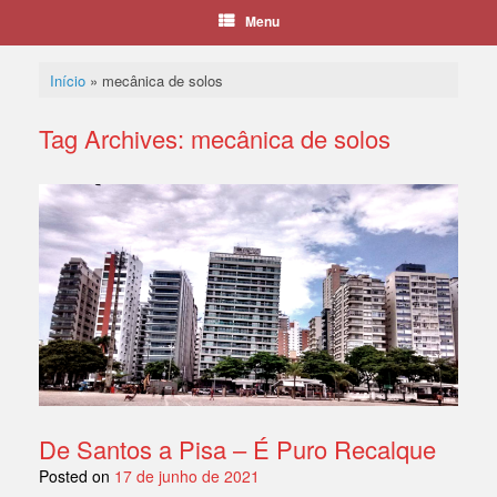
Menu
Início
»
mecânica de solos
Tag Archives:
mecânica de solos
De Santos a Pisa – É Puro Recalque
Posted on
17 de junho de 2021