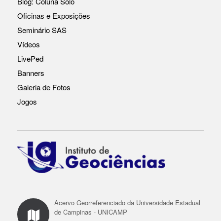
Blog: Coluna Solo
b
A
Li
Oficinas e Exposições
o
p
n
Seminário SAS
o
p
k
Vídeos
k
LivePed
Banners
Galeria de Fotos
Jogos
Acervo Georreferenciado da Universidade Estadual
de Campinas - UNICAMP