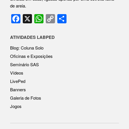
de areia.
F
X
W
C
S
a
h
o
h
c
at
p
ar
ATIVIDADES LABPED
e
s
y
e
Blog: Coluna Solo
b
A
Li
Oficinas e Exposições
o
p
n
Seminário SAS
o
p
k
Vídeos
k
LivePed
Banners
Galeria de Fotos
Jogos