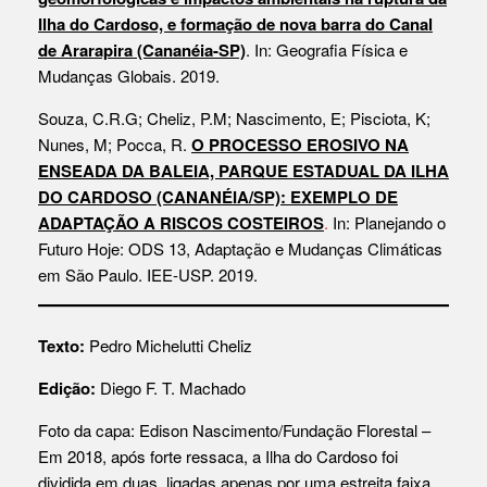
Ilha do Cardoso, e formação de nova barra do Canal
de Ararapira (Cananéia-SP)
. In: Geografia Física e
Mudanças Globais. 2019.
Souza, C.R.G; Cheliz, P.M; Nascimento, E; Pisciota, K;
Nunes, M; Pocca, R.
O PROCESSO EROSIVO NA
ENSEADA DA BALEIA, PARQUE ESTADUAL DA ILHA
DO CARDOSO (CANANÉIA/SP): EXEMPLO DE
ADAPTAÇÃO A RISCOS COSTEIROS
.
In: Planejando o
Futuro Hoje: ODS 13, Adaptação e Mudanças Climáticas
em São Paulo. IEE-USP. 2019.
Texto:
Pedro Michelutti Cheliz
Edição:
Diego F. T. Machado
Foto da capa: Edison Nascimento/Fundação Florestal –
Em 2018, após forte ressaca, a Ilha do Cardoso foi
dividida em duas, ligadas apenas por uma estreita faixa