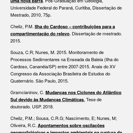
uma nova barra
. Pós-Graduação em Geologia,
Universidade Federal do Paraná, Curitiba, Dissertação de
Mestrado, 2010, 75p.
Cheliz, P.M.
Ilha do Cardoso – contribuições para a
compartimentação do relevo
. Dissertação de mestrado.
2015.
Souza, C.R; Nunes, M. 2015. Monitoramento de
Processos Sedimentares na Enseada da Baleia (Ilha do
Cardoso, Cananéia/SP) entre 2007-2015. Anais do XV
Congresso da Associação Brasileira de Estudos do
Quaternário. São Paulo, 2015.
Gramcianinov, C.
Mudanças nos Ciclones do Atlântico
Sul devido às Mudanças Climáticas
.
Tese de
doutorado. USP. 2018.
Cheliz, P.M.; Sousa, C.R.G; Nascimento, E; Nunes, M;
Oliveira, R.C.
Apontamentos sobre oscilações
geomorfológicas e impactos ambientais na ruptura da