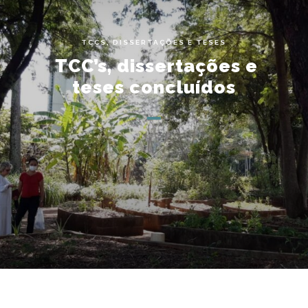
TCCS, DISSERTAÇÕES E TESES
TCC’s, dissertações e
teses concluídos