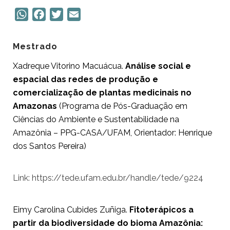
W
F
T
E
h
a
w
m
a
c
i
a
Mestrado
t
e
t
i
Xadreque Vitorino Macuácua.
Análise social e
s
b
t
l
espacial das redes de produção e
A
o
e
comercialização de plantas medicinais no
p
o
r
Amazonas
(Programa de Pós-Graduação em
p
k
Ciências do Ambiente e Sustentabilidade na
Amazônia – PPG-CASA/UFAM, Orientador: Henrique
dos Santos Pereira)
Link: https://tede.ufam.edu.br/handle/tede/9224
Eimy Carolina Cubides Zuñiga.
Fitoterápicos a
partir da biodiversidade do bioma Amazônia: