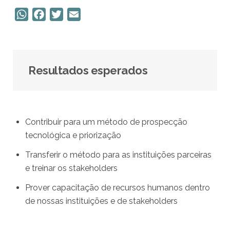
W
F
T
E
h
a
w
m
a
c
i
a
t
e
t
i
s
b
t
l
Resultados esperados
A
o
e
p
o
r
p
k
Contribuir para um método de prospecção
tecnológica e priorização
Transferir o método para as instituições parceiras
e treinar os stakeholders
Prover capacitação de recursos humanos dentro
de nossas instituições e de stakeholders