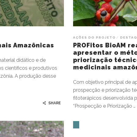
AÇÕES DO PROJETO
DESTA
inais Amazônicas
PROFitos BioAM re
apresentar o mét
priorização técni
terial didático e de
medicinais amazô
s científicos e produtivos
mazônia. A produção desse
Com objetivo principal de a
prospecção e priorização té
fitoterápicos desenvolvida 
SHARE
“Prospecção e Priorização …