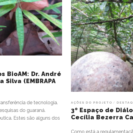
s BioAM: Dr. André
da Silva (EMBRAPA
ansferência de tecnologia.
AÇÕES DO PROJETO
DESTA
3º Espaço de Diálo
Pesquisas do guaraná.
Cecília Bezerra C
utica. Estes são alguns dos
Como está a regulamentação