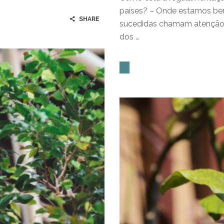
países? – Onde estamos bem
SHARE
sucedidas chamam atençã
dos …