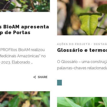
os BioAM apresenta
p de Portas
AÇÕES DO PROJETO
DESTA
Glossário e termo
 PROFitos BioAM realizou
Medicinais Amazônicas” no
O Glossário – uma construçã
 2023. Elaborado …
palavras-chaves relacionada
SHARE