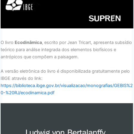
O livro
Ecodinâmica
, escrito por Jean Tricart, apresenta subsídio
teórico para análise integrada dos elementos biofísicos e
antrópicos que compõem a paisagem.
A versão eletrônica do livro é disponibilizada gratuitamente pelo
IBGE através do link:
https://biblioteca.ibge.gov.br/visualizacao/monografias/GEBIS%2
0-%20RJ/ecodinamica.pdf