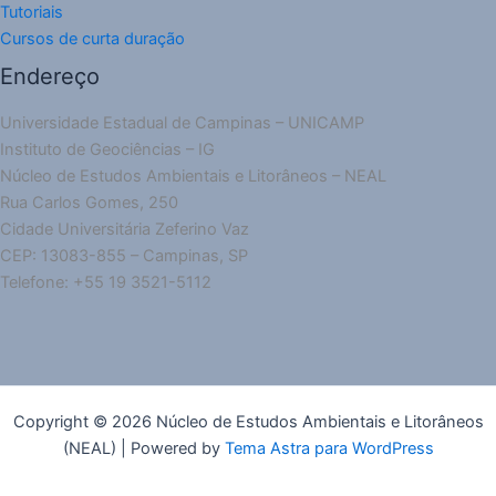
Tutoriais
Cursos de curta duração
Endereço
Universidade Estadual de Campinas – UNICAMP
Instituto de Geociências – IG
Núcleo de Estudos Ambientais e Litorâneos – NEAL
Rua Carlos Gomes, 250
Cidade Universitária Zeferino Vaz
CEP: 13083-855 – Campinas, SP
Telefone: +55 19 3521-5112
Copyright © 2026 Núcleo de Estudos Ambientais e Litorâneos
(NEAL) | Powered by
Tema Astra para WordPress