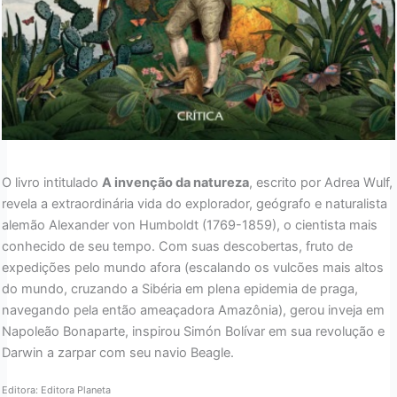
O livro intitulado
A invenção da natureza
, escrito por Adrea Wulf,
revela a extraordinária vida do explorador, geógrafo e naturalista
alemão Alexander von Humboldt (1769-1859), o cientista mais
conhecido de seu tempo. Com suas descobertas, fruto de
expedições pelo mundo afora (escalando os vulcões mais altos
do mundo, cruzando a Sibéria em plena epidemia de praga,
navegando pela então ameaçadora Amazônia), gerou inveja em
Napoleão Bonaparte, inspirou Simón Bolívar em sua revolução e
Darwin a zarpar com seu navio Beagle.
Editora: Editora Planeta