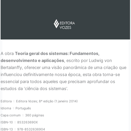
A obra
Teoria geral dos sistemas: Fundamentos,
desenvolvimento e aplicações
, escrito por Ludwig von
Bertalanffy, oferecer uma visão panorâmica de uma criação que
influenciou definitivamente nossa época, esta obra torna-se
essencial para todos aqueles que precisam aprofundar os
estudos da ‘ciência dos sistemas’.
Editora ‏ : ‎ Editora Vozes; 8ª edição (1 janeiro 2014)
Idioma ‏ : ‎ Português
Capa comum ‏ : ‎ 360 páginas
ISBN-10 ‏ : ‎ 853263690X
ISBN-13 ‏ : ‎ 978-8532636904