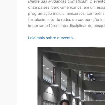
Diante das Mudanças Climáticas”
. O event
onze países ibero-americanos, em um espaço
programação incluiu minicursos, conferênc
fortalecimento de redes de cooperação i
importante fórum interdisciplinar de pesq
Leia mais sobre o evento…