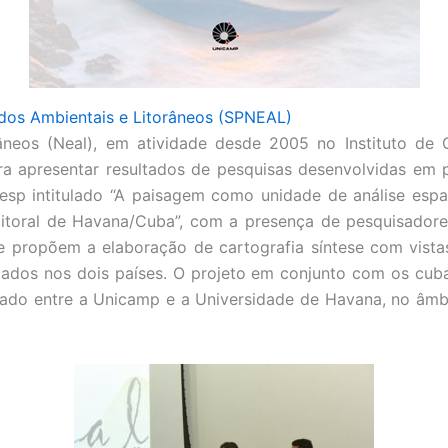
udos Ambientais e Litorâneos (SPNEAL)
neos (Neal), em atividade desde 2005 no Instituto de 
a apresentar resultados de pesquisas desenvolvidas em 
pesp intitulado “A paisagem como unidade de análise esp
o litoral de Havana/Cuba”, com a presença de pesquisad
ropõem a elaboração de cartografia síntese com vistas 
ados nos dois países. O projeto em conjunto com os cuban
do entre a Unicamp e a Universidade de Havana, no âmbito