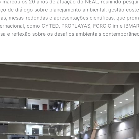
o marcou os 20 anos de atuação do NEAL, reunindo pesquis
 de diálogo sobre planejamento ambiental, gestão costeira
ias, mesas-redondas e apresentações científicas, que prom
nternacional, como CYTED, PROPLAYAS, FORCiClim e IBMAR
uisa e reflexão sobre os desafios ambientais contemporâneo