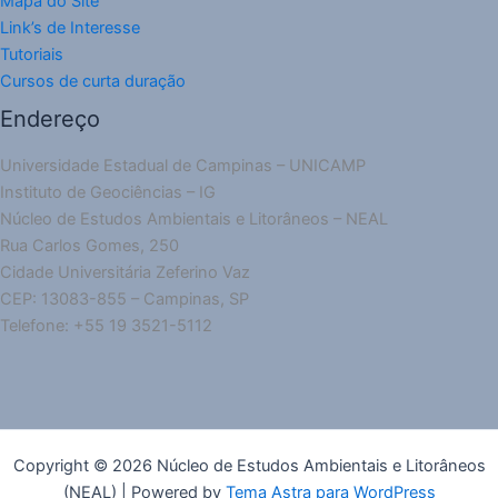
Mapa do Site
Link’s de Interesse
Tutoriais
Cursos de curta duração
Endereço
Universidade Estadual de Campinas – UNICAMP
Instituto de Geociências – IG
Núcleo de Estudos Ambientais e Litorâneos – NEAL
Rua Carlos Gomes, 250
Cidade Universitária Zeferino Vaz
CEP: 13083-855 – Campinas, SP
Telefone: +55 19 3521-5112
Copyright © 2026 Núcleo de Estudos Ambientais e Litorâneos
(NEAL) | Powered by
Tema Astra para WordPress