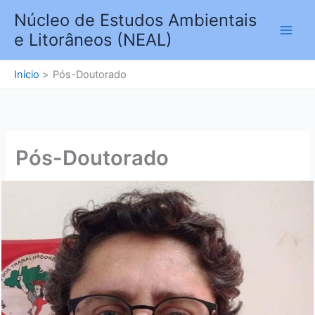
Ir
Núcleo de Estudos Ambientais
para
e Litorâneos (NEAL)
o
conteúdo
Início
Pós-Doutorado
Pós-Doutorado