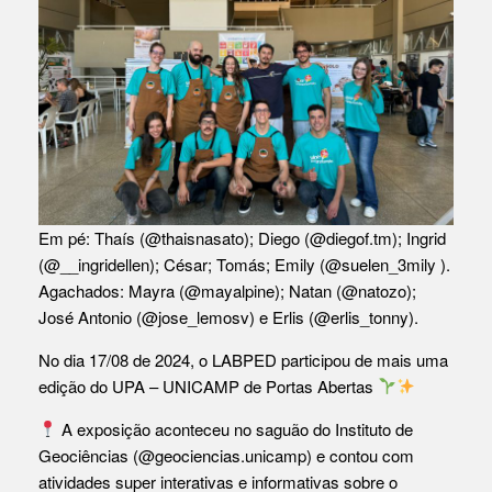
Em pé: Thaís (
@thaisnasato
); Diego (
@diegof.tm
); Ingrid
(
@__ingridellen
); César; Tomás; Emily (
@suelen_3mily
).
Agachados: Mayra (
@mayalpine
); Natan (
@natozo
);
José Antonio (
@jose_lemosv
) e Erlis (
@erlis_tonny
).
No dia 17/08 de 2024, o LABPED participou de mais uma
edição do UPA – UNICAMP de Portas Abertas
A exposição aconteceu no saguão do Instituto de
Geociências (@geociencias.unicamp) e contou com
atividades super interativas e informativas sobre o