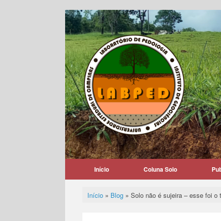
Skip
to
content
Início
Coluna Solo
Pu
Início
»
Blog
»
Solo não é sujeira – esse foi