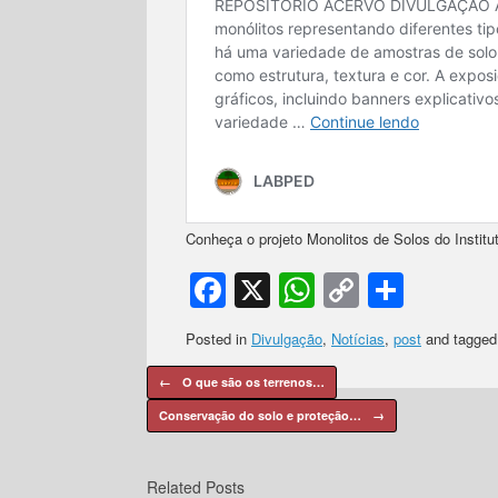
Conheça o projeto Monolitos de Solos do Insti
Facebook
X
WhatsApp
Copy
Shar
Link
Posted in
Divulgação
,
Notícias
,
post
and tagge
Post navigation
←
O que são os terrenos…
Conservação do solo e proteção…
→
Related Posts