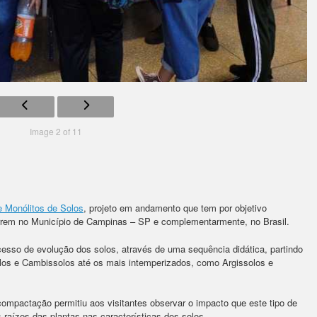
Image 2 of 11
e Monólitos de Solos
, projeto em andamento que tem por objetivo
orrem no Município de Campinas – SP e complementarmente, no Brasil.
esso de evolução dos solos, através de uma sequência didática, partindo
os e Cambissolos até os mais intemperizados, como Argissolos e
ompactação permitiu aos visitantes observar o impacto que este tipo de
aízes das plantas nas características dos solos.