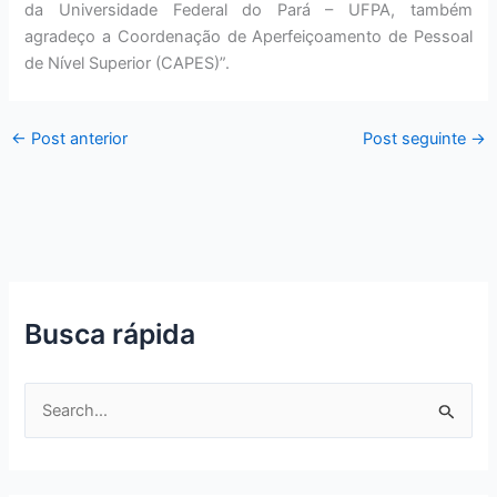
da Universidade Federal do Pará – UFPA, também
agradeço a Coordenação de Aperfeiçoamento de Pessoal
de Nível Superior (CAPES)”.
←
Post anterior
Post seguinte
→
Busca rápida
P
e
s