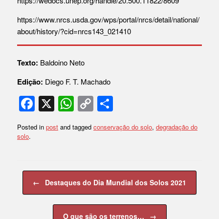
https://wedocs.unep.org/handle/20.500.11822/8609
https://www.nrcs.usda.gov/wps/portal/nrcs/detail/national/
about/history/?cid=nrcs143_021410
Texto:
Baldoino Neto
Edição:
Diego F. T. Machado
F
X
W
C
S
a
h
o
h
Posted in
post
and tagged
conservação do solo
,
degradação do
c
at
p
ar
solo
.
e
s
y
e
b
A
Li
Post navigation
o
p
n
←
Destaques do Dia Mundial dos Solos 2021
o
p
k
k
O que são os terrenos…
→